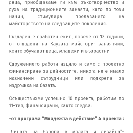
деца, приобщаваме ги към ръкотворчество и
духа на традиционните занаяти, като по този
начин, стимулира предаването на
майсторството на следващите поколения.
Създаден е сработен екип, повече от 12 години,
от отдадени на Каузата майстори- занаятчии,
които обучават деца, младежи и възрастни
Сдружението работи изцяло и само с проектно
финансиране за дейностите. никога не е имало
назначени сътрудници или подкрепа за
издръжка на базата.
Осъществихме успешно 10 проекта, работим по
11-тия, финансирани, както следва:
-от програма “Младежта в действие“ 4 проекта :
„Лицата на Европа в модата и дизайна“-