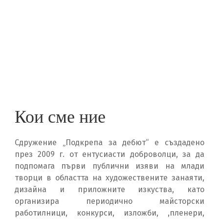
Skip
to
ПОДКРЕПА ЗА ДЕБЮТ
main
content
Кои сме ние
Сдружение „Подкрепа за дебют“ е създадено
през 2009 г. от ентусиасти доброволци, за да
подпомага първи публични изяви на млади
творци в областта на художествените занаяти,
дизайна и приложните изкуства, като
организира периодично майсторски
работилници, конкурси, изложби, ,пленери,