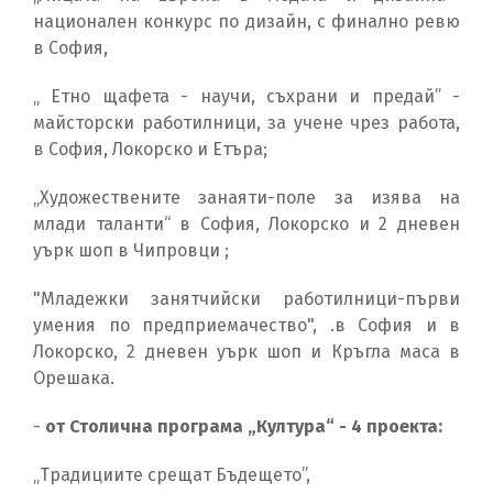
национален конкурс по дизайн, с финално ревю
в София,
„ Етно щафета - научи, съхрани и предай” -
майсторски работилници, за учене чрез работа,
в София, Локорско и Етъра;
„Художествените занаяти-поле за изява на
млади таланти“ в София, Локорско и 2 дневен
уърк шоп в Чипровци ;
"Младежки занятчийски работилници-първи
умения по предприемачество", .в София и в
Локорско, 2 дневен уърк шоп и Кръгла маса в
Орешака.
-
от Столична програма „Култура“ - 4 проекта:
„Традициите срещат Бъдещето”,