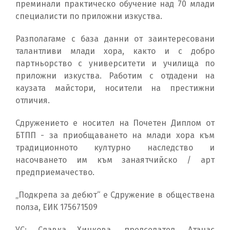
преминали практическо обучение над 70 млади
специалисти по приложни изкуства.
Разполагаме с база данни от заинтересовани
талантливи млади хора, както и с добро
партньорство с университети и училища по
приложни изкуства. Работим с отдадени на
каузата майстори, носители на престижни
отличия.
Сдружението е носител на Почетен Диплом от
БТПП - за приобщаването на млади хора към
традиционното културно наследство и
насочването им към занаятчийско / арт
предприемачество.
„Подкрепа за дебют“ е Сдружение в обществена
полза, ЕИК 175671509
УС: Славка Хинкова, председател, Атанас