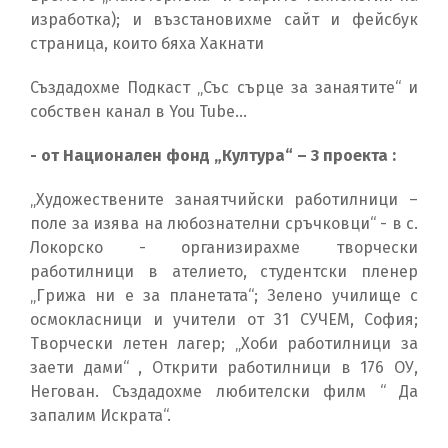
изработка); и възстановихме сайт и фейсбук
страница, които бяха Хакнати
Създадохме Подкаст „Със сърце за занаятите“ и
собствен канал в You Tube…
- от Национален фонд „Култура“ – 3 проекта :
„Художествените занаятчийски работилници –
поле за изява на любознателни сръчковци“ - в с.
Локорско - организирахме творчески
работилници в ателието, студентски пленер
„Грижа ни е за планетата“; Зелено училище с
осмокласници и учители от 31 СУЧЕМ, София;
Творчески летен лагер; „Хоби работилници за
заети дами“ , Открити работилници в 176 ОУ,
Негован. Създадохме любителски филм “ Да
запалим Искрата“.