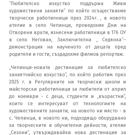
“Любителско изкуство поддържа Живи
художествени занаяти“ по който осъществихме
творчески работилници през 2024г. , в новото
ателие в село Чепинци, проведохме Дни на
Отворени врати, изнесени работилници в 176 ОУ
в село Негован, Заключителна „ Седянка“–
демонстрация на наученото от децата пред
родители и гости, създадохме филмов репортаж.
„Чепинци-новата дестинация за любителско
занаятчийско изкуство“, по който работим през
2025 г. в Регулярните ни творчески школи и
майсторски работилници за любители от април
до ноември - с деца, студенти и „възрастни“,
които се интересуват от технологиите на
художествените занаяти, на новото ни място - в
с. Чепинци, в новото ни, подходящо оборудвано
за творческите и обучителни дейности, ателие
„Сезони“, утвърждавайки нова дестинация за