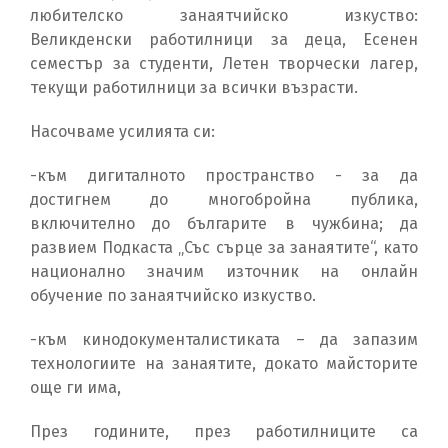
любителско занаятчийско изкуство:
Великденски работилници за деца, Есенен
семестър за студенти, Летен творчески лагер,
текущи работилници за всички възрасти.
Насочваме усилията си:
-към дигиталното пространство - за да
достигнем до многобройна публика,
включително до българите в чужбина; да
развием Подкаста „Със сърце за занаятите“, като
национално значим източник на онлайн
обучение по занаятчийско изкуство.
-към кинодокументалистиката – да запазим
технологиите на занаятите, докато майсторите
още ги има,
През годините, през работилниците са