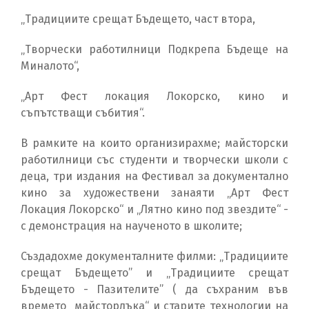
„Традициите срещат Бъдещето, част втора,
„Творчески работилници Подкрепа Бъдеще на
Миналото“,
„Арт Фест локация Локорско, кино и
съпътстващи събития“.
В рамките на които организирахме; майсторски
работилници със студенти и творчески школи с
деца, три издания на Фестивал за документално
кино за художествени занаяти „Арт Фест
Локация Локорско“ и „Лятно кино под звездите“ -
с демонстрация на наученото в школите;
Създадохме документалните филми: „Традициите
срещат Бъдещето” и „Традициите срещат
Бъдещето - Пазителите” ( да съхраним във
времето „майсторлъка“ и старите технологии на