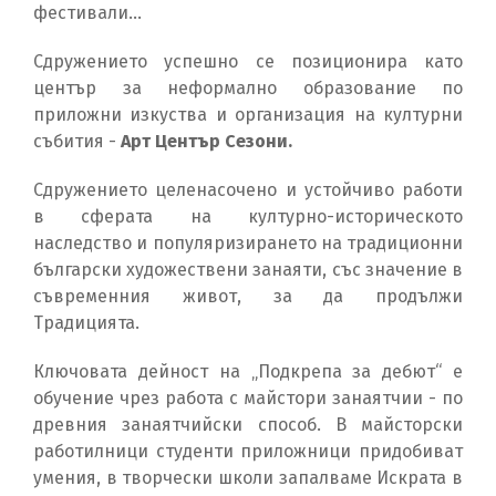
фестивали…
Сдружението успешно се позиционира като
център за неформално образование по
приложни изкуства и организация на културни
събития -
Арт Център Сезони.
Сдружението целенасочено и устойчиво работи
в сферата на културно-историческото
наследство и популяризирането на традиционни
български художествени занаяти, със значение в
съвременния живот, за да продължи
Традицията.
Ключовата дейност на „Подкрепа за дебют“ е
обучение чрез работа с майстори занаятчии - по
древния занаятчийски способ. В майсторски
работилници студенти приложници придобиват
умения, в творчески школи запалваме Искрата в