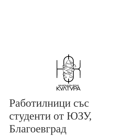
Skip
to
ПОДКРЕПА ЗА ДЕБЮТ
main
content
Работилници със
студенти от ЮЗУ,
Благоевград