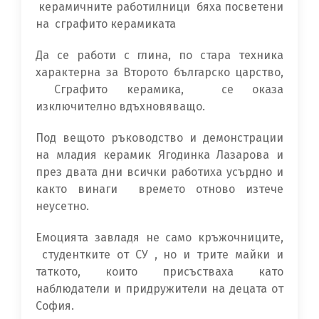
керамичните работилници бяха посветени
на сграфито керамиката
Да се работи с глина, по стара техника
характерна за Второто българско царство,
Сграфито керамика, се оказа
изключително вдъхновяващо.
Под вещото ръководство и демонстрации
на младия керамик Ягодинка Лазарова и
през двата дни всички работиха усърдно и
както винаги времето отново изтече
неусетно.
Емоцията завладя не само кръжочниците,
студентките от СУ , но и трите майки и
таткото, които присъстваха като
наблюдатели и придружители на децата от
София.