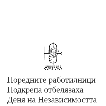
Skip
to
ПОДКРЕПА ЗА ДЕБЮТ
main
content
Поредните работилници
Подкрепа отбелязаха
Деня на Независимостта