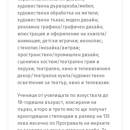
художествена дърворезба/мебел;
художествена обработка на метали;
художествена тъкан; моден дизайн;
рекламна графика/графичен дизайн;
илюстрация и оформление на книгата/
анимация; детски играчки; иконопис;
стенопис/мозайка/витраж;
пространствен/промишлен дизайн;
сценичен костюм/театрален грим и
перуки; театрален, кино и телевизионен
декор/театрална кукла/художествено
осветление за театър, кино и телевизия.
Ученици от училищата по изкуствата до
18-годишна възраст, класирани на
първо, второ и трето място ще получат
едногодишни стипендии в размер на 135
лева месечно по Програмата на мерките