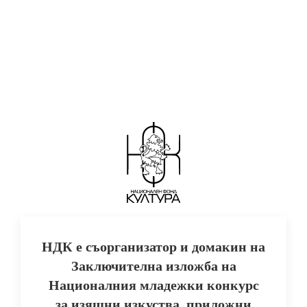
Skip
to
ПОДКРЕПА ЗА ДЕБЮТ
main
content
НДК е съорганизатор и домакин на
Заключителна изложба на
Националния младежки конкурс
за изящни изкуства, приложни