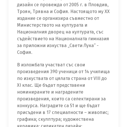
дизайн се провежда от 2005 г. в Пловдив,
Троян, Трявна и София. Настоящото му XX
издание се организира съвместно от
Министерството на културата и
Националния дворец на културата, със
съдействието на Националната гимназия
за приложни изкуства „Свети Лука“ -
София.
В изложбата участват със свои
произведения 390 ученици от 14 училища
по изкуствата от цялата страна от VIII до
XI клас. Ще бъдат представени
номинираните и наградените
произведения, които са селектирани за
конкурса. Наградите са 51 и ще бъдат
присъдени в 17 специалности – живопис;
графика; скулптура; художествена
керамика; силикатен дизайн;